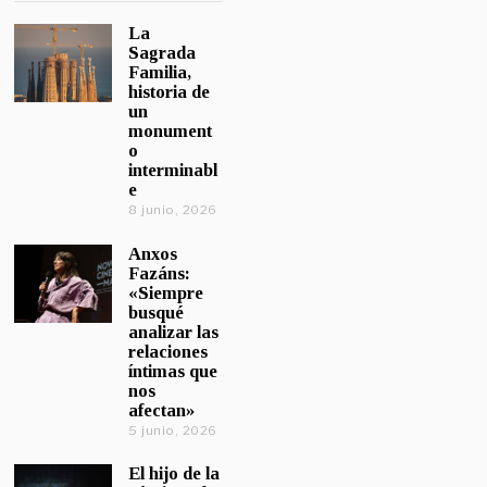
La
Sagrada
Familia,
historia de
un
monument
o
interminabl
e
8 junio, 2026
Anxos
Fazáns:
«Siempre
busqué
analizar las
relaciones
íntimas que
nos
afectan»
5 junio, 2026
El hijo de la