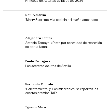
Princesa de Asturias de las Artes 2026
Raúl Valdivia
‘Marty Supreme’ y la codicia del sueño americano
Alejandro Santos
Antonio Tamayo: «Pinto por necesidad de expresión,
no por la fama»
Paula Rodríguez
Los secretos ocultos de Sevilla
Fernando Olmedo
‘Calentamiento’ y ‘Los miserables’ se reparten los
cuartos premios Talía
Ignacio Mora