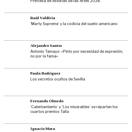
Princesa de Asturias de las Artes 2026
Raúl Valdivia
‘Marty Supreme’ y la codicia del sueño americano
Alejandro Santos
Antonio Tamayo: «Pinto por necesidad de expresión,
no por la fama»
Paula Rodríguez
Los secretos ocultos de Sevilla
Fernando Olmedo
‘Calentamiento’ y ‘Los miserables’ se reparten los
cuartos premios Talía
Ignacio Mora