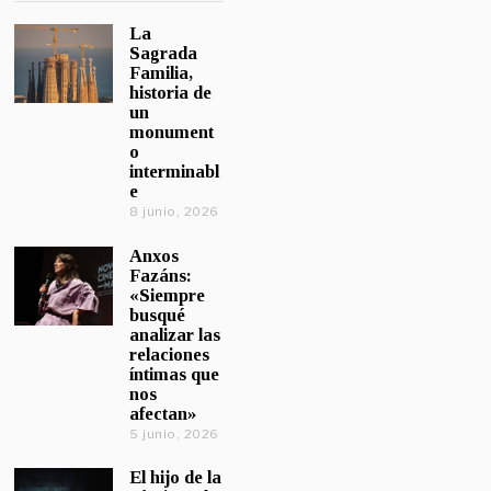
La
Sagrada
Familia,
historia de
un
monument
o
interminabl
e
8 junio, 2026
Anxos
Fazáns:
«Siempre
busqué
analizar las
relaciones
íntimas que
nos
afectan»
5 junio, 2026
El hijo de la