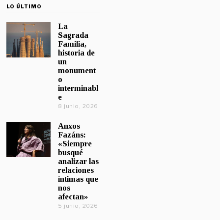
LO ÚLTIMO
La
Sagrada
Familia,
historia de
un
monument
o
interminabl
e
8 junio, 2026
Anxos
Fazáns:
«Siempre
busqué
analizar las
relaciones
íntimas que
nos
afectan»
5 junio, 2026