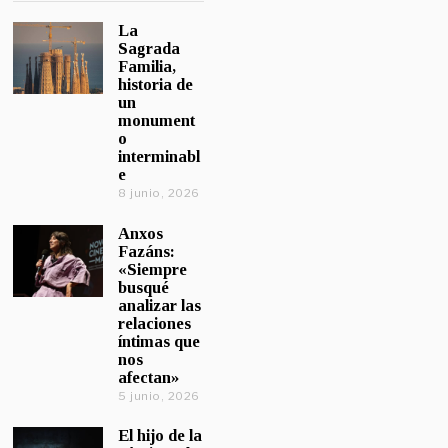
La
Sagrada
Familia,
historia de
un
monument
o
interminabl
e
8 junio, 2026
Anxos
Fazáns:
«Siempre
busqué
analizar las
relaciones
íntimas que
nos
afectan»
5 junio, 2026
El hijo de la