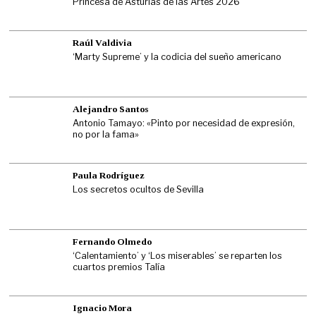
Princesa de Asturias de las Artes 2026
Raúl Valdivia
‘Marty Supreme’ y la codicia del sueño americano
Alejandro Santos
Antonio Tamayo: «Pinto por necesidad de expresión,
no por la fama»
Paula Rodríguez
Los secretos ocultos de Sevilla
Fernando Olmedo
‘Calentamiento’ y ‘Los miserables’ se reparten los
cuartos premios Talía
Ignacio Mora