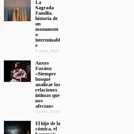
La
Sagrada
Familia,
historia de
un
monument
o
interminabl
e
8 junio, 2026
Anxos
Fazáns:
«Siempre
busqué
analizar las
relaciones
íntimas que
nos
afectan»
5 junio, 2026
El hijo de la
cómica, el