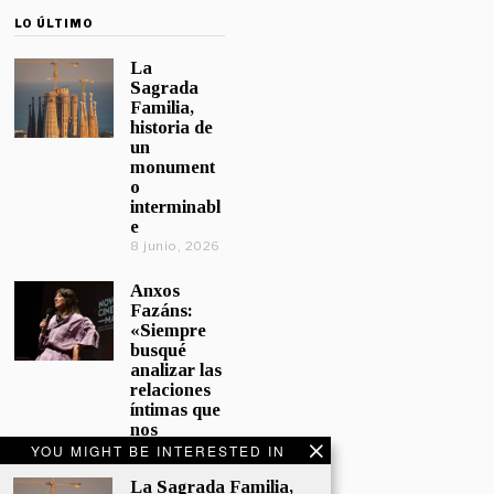
LO ÚLTIMO
La
Sagrada
Familia,
historia de
un
monument
o
interminabl
e
8 junio, 2026
Anxos
Fazáns:
«Siempre
busqué
analizar las
relaciones
íntimas que
nos
afectan»
YOU MIGHT BE INTERESTED IN
5 junio, 2026
La Sagrada Familia,