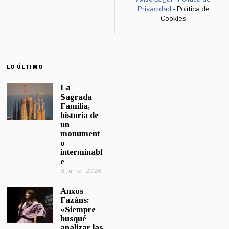
Privacidad
- Política de
Cookies
LO ÚLTIMO
La
Sagrada
Familia,
historia de
un
monument
o
interminabl
e
8 junio, 2026
Anxos
Fazáns:
«Siempre
busqué
analizar las