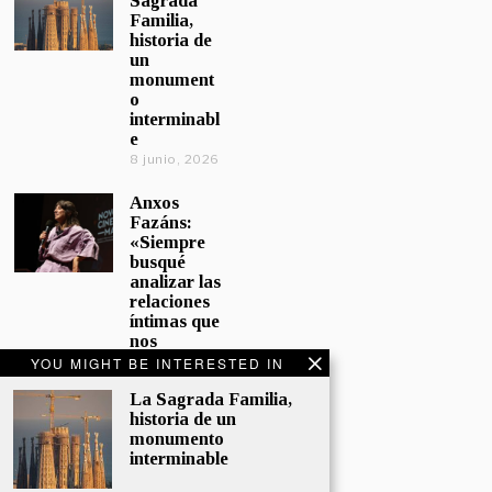
Sagrada
Familia,
historia de
un
monument
o
interminabl
e
8 junio, 2026
Anxos
Fazáns:
«Siempre
busqué
analizar las
relaciones
íntimas que
nos
afectan»
YOU MIGHT BE INTERESTED IN
5 junio, 2026
La Sagrada Familia,
historia de un
El hijo de la
monumento
cómica, el
interminable
homenaje
de