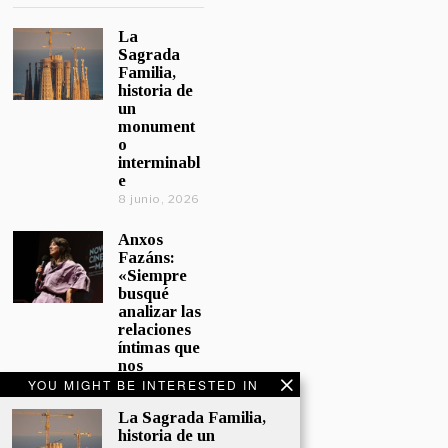
La
Sagrada
Familia,
historia de
un
monument
o
interminabl
e
8 junio, 2026
Anxos
Fazáns:
«Siempre
busqué
analizar las
relaciones
íntimas que
nos
afectan»
YOU MIGHT BE INTERESTED IN
5 junio, 2026
La Sagrada Familia,
historia de un
El hijo de la