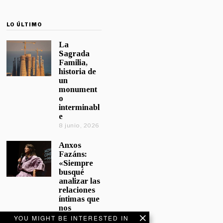
LO ÚLTIMO
La
Sagrada
Familia,
historia de
un
monument
o
interminabl
e
8 junio, 2026
Anxos
Fazáns:
«Siempre
busqué
analizar las
relaciones
íntimas que
nos
afectan»
YOU MIGHT BE INTERESTED IN