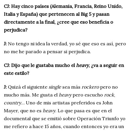
CJ: Hay cinco países (Alemania, Francia, Reino Unido,
Italia y España) que pertenecen al Big 5 y pasan
directamente a la final, ¿cree que eso beneficia o
perjudica?
J:
No tengo ni idea la verdad, yo sé que eso es así, pero
no me he parado a pensar si perjudica.
CJ: Dijo que le gustaba mucho el
heavy
, ¿va a seguir en
este estilo?
J:
Quizá el siguiente
single
sea más
rockero
pero no
mucho más. Me gusta el
heavy
pero escucho
rock
,
country
… Uno de mis artistas preferidos es John
Mayer, que no es
heavy
. Lo que pasa es que en el
documental que se emitió sobre Operación Triunfo yo
me refiero a hace 15 años, cuando entonces yo era un