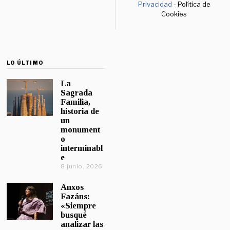
Privacidad
- Política de
Cookies
LO ÚLTIMO
La
Sagrada
Familia,
historia de
un
monument
o
interminabl
e
8 junio, 2026
Anxos
Fazáns:
«Siempre
busqué
analizar las