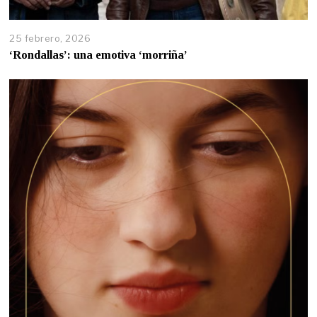
25 febrero, 2026
‘Rondallas’: una emotiva ‘morriña’