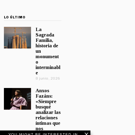
LO ÚLTIMO
La
Sagrada
Familia,
historia de
un
monument
o
interminabl
e
8 junio, 2026
Anxos
Fazáns:
«Siempre
busqué
analizar las
relaciones
íntimas que
nos
afectan»
YOU MIGHT BE INTERESTED IN