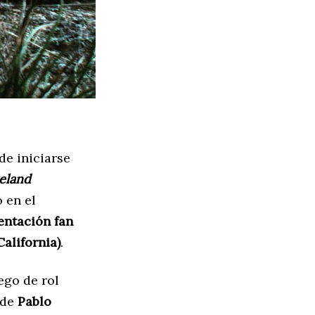
de iniciarse
teland
 en el
entación
f
an
alifornia)
.
ego de rol
 de
Pablo