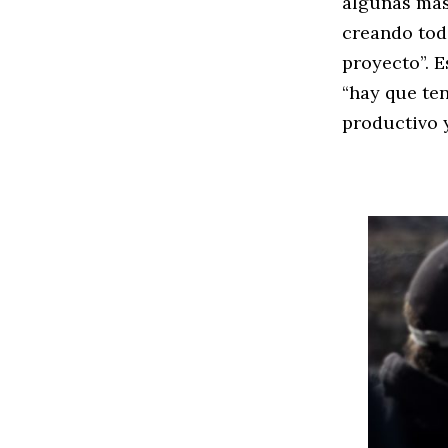
algunas más
creando tod
proyecto”. E
“hay que te
productivo y