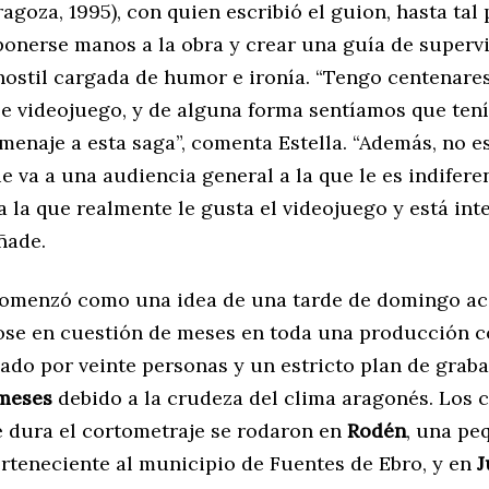
ragoza, 1995), con quien escribió el guion, hasta tal
ponerse manos a la obra y crear una guía de superv
ostil cargada de humor e ironía. “Tengo centenare
se videojuego, y de alguna forma sentíamos que te
menaje a esta saga”, comenta Estella. “Además, no e
 va a una audiencia general a la que le es indiferen
 la que realmente le gusta el videojuego y está int
añade.
 comenzó como una idea de una tarde de domingo a
ose en cuestión de meses en toda una producción 
ado por veinte personas y un estricto plan de grab
 meses
debido a la crudeza del clima aragonés. Los 
 dura el cortometraje se rodaron en
Rodén
, una pe
erteneciente al municipio de Fuentes de Ebro, y en
J