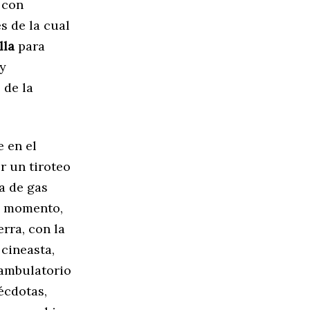
 con
s de la cual
lla
para
 y
 de la
 en el
r un tiroteo
a de gas
se momento,
erra, con la
 cineasta,
 ambulatorio
écdotas,