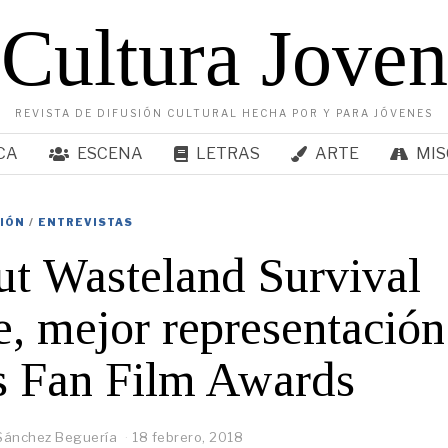
Cultura Joven
REVISTA DE DIFUSIÓN CULTURAL HECHA POR Y PARA JÓVENES
CA
ESCENA
LETRAS
ARTE
MIS
SIÓN
/
ENTREVISTAS
ut Wasteland Survival
, mejor representación
s Fan Film Awards
 Sánchez Beguería
18 febrero, 2018