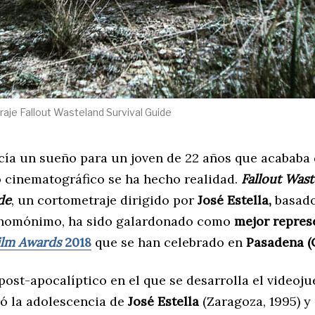
aje Fallout Wasteland Survival Guide
cía un sueño para un joven de 22 años que acababa 
 cinematográfico se ha hecho realidad.
Fallout Was
de
, un cortometraje dirigido por
José Estella,
basado
 homónimo, ha sido galardonado como
mejor repres
ilm Awards
2018
que se han celebrado en
Pasadena (C
post-apocalíptico en el que se desarrolla el videoju
 la adolescencia de
José Estella
(Zaragoza, 1995) y