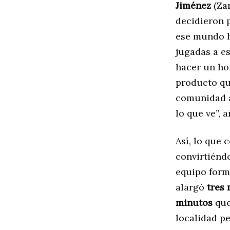
Jiménez
(Za
decidieron 
ese mundo h
jugadas a e
hacer un ho
producto que
comunidad a
lo que ve”, 
Así, lo que
convirtiénd
equipo form
alargó
tres
minutos
que
localidad p