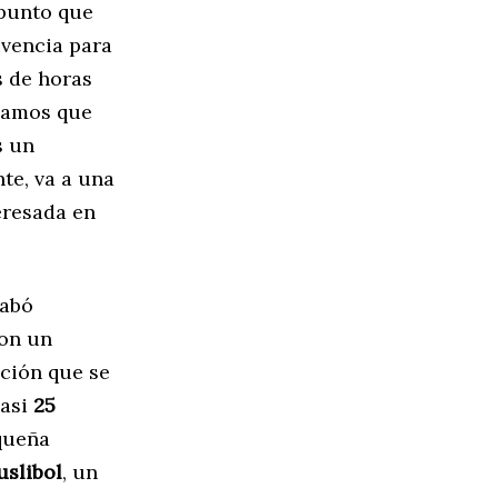
 punto que
ivencia para
s de horas
níamos que
s un
te, va a una
eresada en
cabó
con un
ación que se
casi
25
queña
uslibol
, un