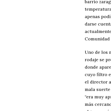
barrio zara
temperaturas
apenas podía
darse cuenta
actualmente
Comunidad 
Uno de los 
rodaje se p
donde apare
cuyo filtro 
el director 
mala suerte 
“era muy ap
más cercano