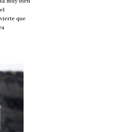
asa muy bien
el
vierte que
ea