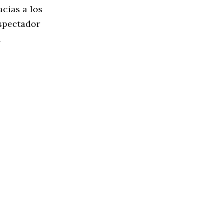
cias a los
espectador
l