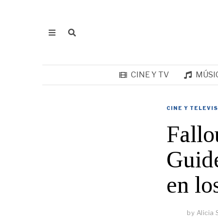
CINE Y TV
MÚSI
CINE Y TELEVI
Fallo
Guide
en lo
by
Alicia