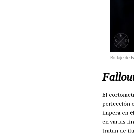
Rodaje de Fa
Fallou
El cortomet
perfección e
impera en
e
en varias l
tratan de il