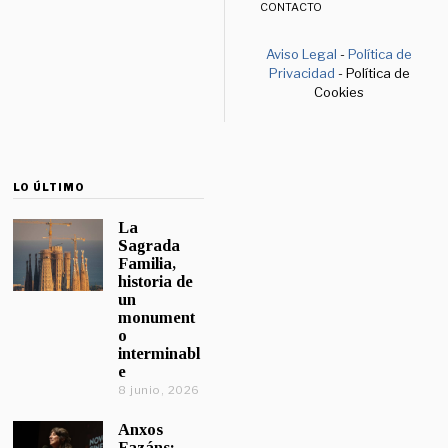
CONTACTO
Aviso Legal
-
Política de
Privacidad
- Política de
Cookies
LO ÚLTIMO
La
Sagrada
Familia,
historia de
un
monument
o
interminabl
e
8 junio, 2026
Anxos
Fazáns: