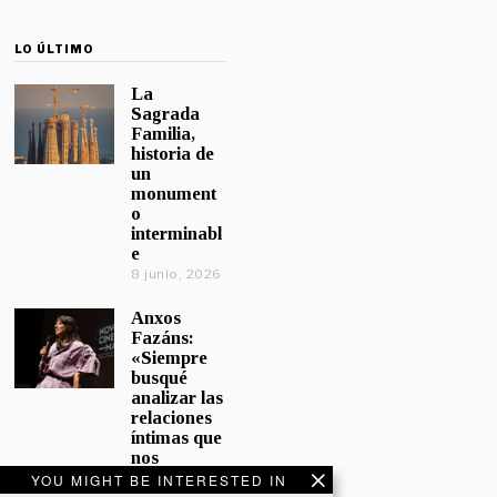
LO ÚLTIMO
La
Sagrada
Familia,
historia de
un
monument
o
interminabl
e
8 junio, 2026
Anxos
Fazáns:
«Siempre
busqué
analizar las
relaciones
íntimas que
nos
afectan»
YOU MIGHT BE INTERESTED IN