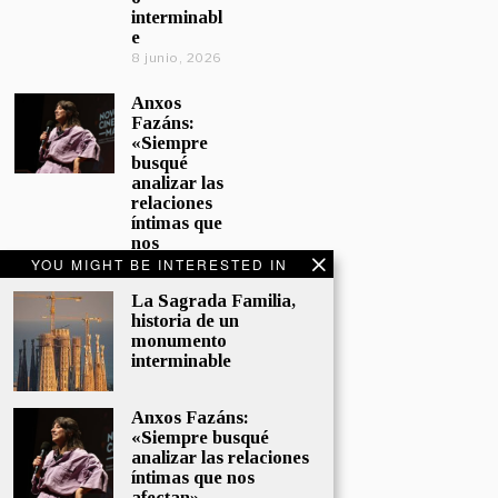
interminabl
e
8 junio, 2026
Anxos
Fazáns:
«Siempre
busqué
analizar las
relaciones
íntimas que
nos
afectan»
YOU MIGHT BE INTERESTED IN
5 junio, 2026
La Sagrada Familia,
historia de un
El hijo de la
monumento
cómica, el
interminable
homenaje
de
Sacristán a
Anxos Fazáns:
Fernán
«Siempre busqué
Gómez
analizar las relaciones
28 mayo,
íntimas que nos
2026
afectan»