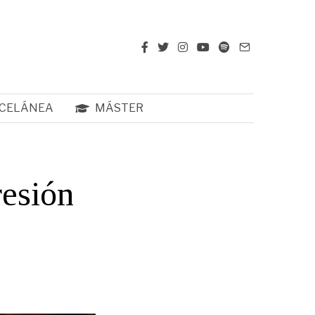
CELÁNEA
MÁSTER
resión