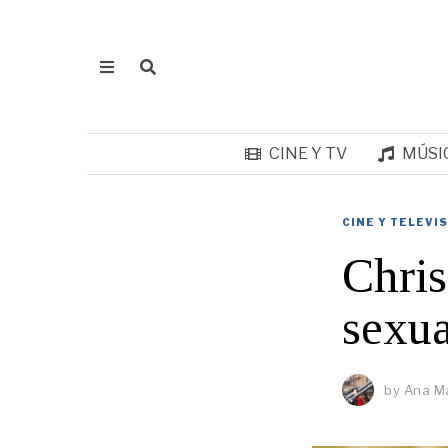
CINE Y TV
MÚSI
CINE Y TELEVI
Chris
sexua
by
Ana Ma