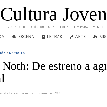
Cultura Joven
REVISTA DE DIFUSIÓN CULTURAL HECHA POR Y PARA JÓVENES
CA
ESCENA
LETRAS
ARTE
MIS
SIÓN
/
NOTICIAS
 Noth: De estreno a ag
l
riela Ferrer Bahri
23 diciembre, 2021