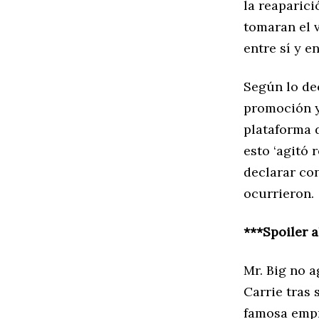
la reaparici
tomaran el 
entre sí y e
Según lo de
promoción y
plataforma
esto ‘agitó 
declarar con
ocurrieron.
***Spoiler a
Mr. Big no a
Carrie tras 
famosa empr