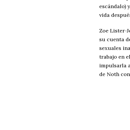
escándalo) y
vida después
Zoe Lister-
su cuenta d
sexuales in
trabajo en e
impulsarla a
de Noth con 