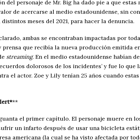
ón del personaje de Mr. Big ha dado pie a que estas
valor de acercarse al medio estadounidense, sin co
n distintos meses del 2021, para hacer la denuncia.
clarado, ambas se encontraban impactadas por toda
 prensa que recibía la nueva producción emitida en
 de
streaming
. En el medio estadounidense habían d
recuerdos dolorosos de los incidentes’ y fue lo que 
tra el actor. Zoe y Lily tenían 25 años cuando esta
lert*
**
guanta el primer capítulo. El personaje muere en lo
sufrir un infarto después de usar una bicicleta está
esa americana (la cual se ha visto afectada por tod