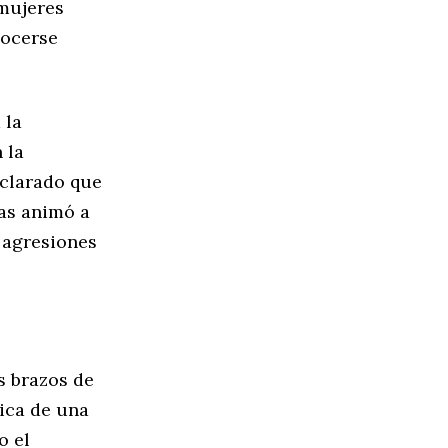
 mujeres
nocerse
 la
 la
eclarado que
las animó a
s agresiones
s brazos de
tica de una
o el