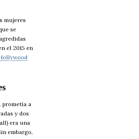
as mujeres
que se
 agredidas
en el 2015 en
Hollywood
es
, prometía a
radas y dos
all) era una
Sin embargo,