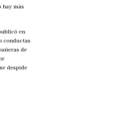
ro hay más
publicó en
én conductas
pañeras de
or
 se despide