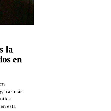
s la
dos en
 en
y
, tras más
ántica
en esta