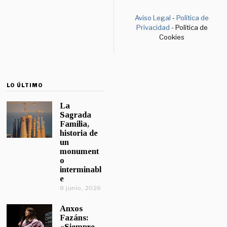
Aviso Legal
-
Política de
Privacidad
- Política de
Cookies
LO ÚLTIMO
La
Sagrada
Familia,
historia de
un
monument
o
interminabl
e
8 junio, 2026
Anxos
Fazáns:
«Siempre