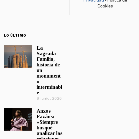
Privacidad
- Política de
Cookies
LO ÚLTIMO
La
Sagrada
Familia,
historia de
un
monument
o
interminabl
e
8 junio, 2026
Anxos
Fazáns:
«Siempre
busqué
analizar las
relaciones