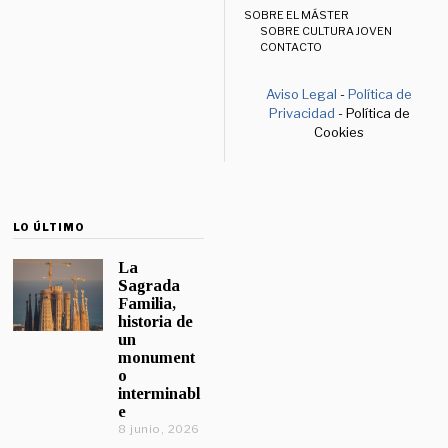
SOBRE EL MÁSTER
SOBRE CULTURA JOVEN
CONTACTO
Aviso Legal
-
Política de
Privacidad
- Política de
Cookies
LO ÚLTIMO
La
Sagrada
Familia,
historia de
un
monument
o
interminabl
e
8 junio, 2026