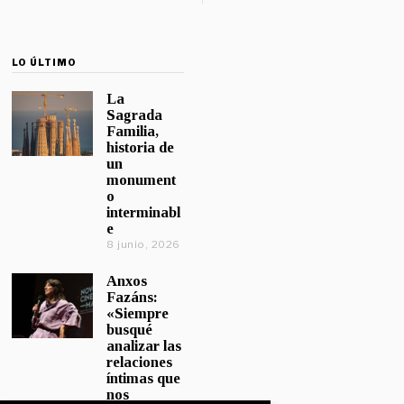
LO ÚLTIMO
La
Sagrada
Familia,
historia de
un
monument
o
interminabl
e
8 junio, 2026
Anxos
Fazáns:
«Siempre
busqué
analizar las
relaciones
íntimas que
nos