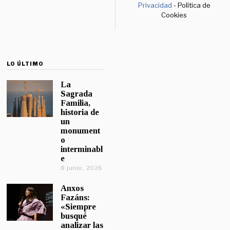
Privacidad
- Política de
Cookies
LO ÚLTIMO
La
Sagrada
Familia,
historia de
un
monument
o
interminabl
e
8 junio, 2026
Anxos
Fazáns:
«Siempre
busqué
analizar las