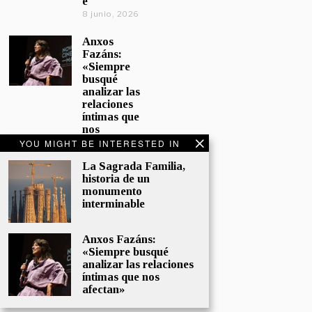
e
8 junio, 2026
Anxos
Fazáns:
«Siempre
busqué
analizar las
relaciones
íntimas que
nos
afectan»
YOU MIGHT BE INTERESTED IN
5 junio, 2026
La Sagrada Familia,
historia de un
El hijo de la
monumento
cómica, el
interminable
homenaje
de
Sacristán a
Anxos Fazáns:
Fernán
«Siempre busqué
Gómez
analizar las relaciones
28 mayo,
íntimas que nos
2026
afectan»