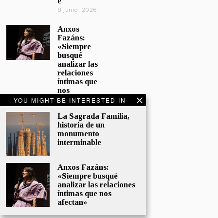
e
8 junio, 2026
Anxos
Fazáns:
«Siempre
busqué
analizar las
relaciones
íntimas que
nos
afectan»
YOU MIGHT BE INTERESTED IN
5 junio, 2026
La Sagrada Familia,
historia de un
El hijo de la
monumento
cómica, el
interminable
homenaje
de
Sacristán a
Anxos Fazáns:
Fernán
«Siempre busqué
Gómez
analizar las relaciones
28 mayo,
íntimas que nos
2026
afectan»