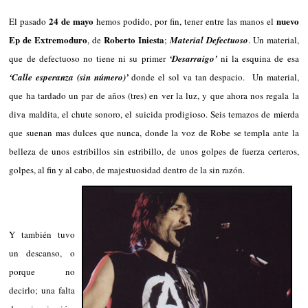
24 de mayo
nuevo
El pasado
hemos podido, por fin, tener entre las manos el
Ep de Extremoduro
Roberto Iniesta
, de
;
Material Defectuoso
. Un material,
que de defectuoso no tiene ni su primer
‘Desarraigo’
ni la esquina de esa
‘Calle esperanza (sin número)’
donde el sol va tan despacio. Un material,
que ha tardado un par de años (tres) en ver la luz, y que ahora nos regala la
diva maldita, el chute sonoro, el suicida prodigioso. Seis temazos de mierda
que suenan mas dulces que nunca, donde la voz de Robe se templa ante la
belleza de unos estribillos sin estribillo, de unos golpes de fuerza certeros,
golpes, al fin y al cabo, de majestuosidad dentro de la sin razón.
Y también tuvo
un descanso, o
porque no
decirlo; una falta