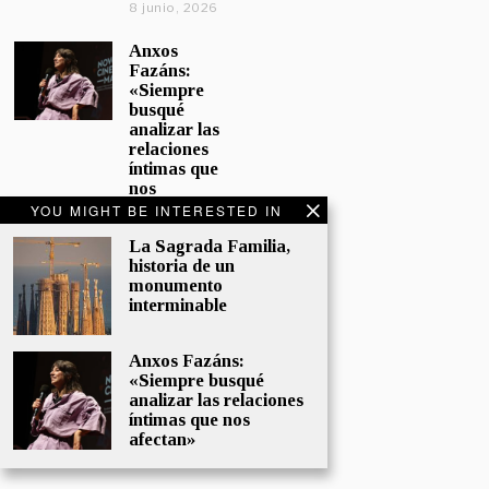
8 junio, 2026
Anxos
Fazáns:
«Siempre
busqué
analizar las
relaciones
íntimas que
nos
afectan»
YOU MIGHT BE INTERESTED IN
5 junio, 2026
La Sagrada Familia,
historia de un
El hijo de la
monumento
cómica, el
interminable
homenaje
de
Sacristán a
Anxos Fazáns:
Fernán
«Siempre busqué
Gómez
analizar las relaciones
28 mayo,
íntimas que nos
2026
afectan»