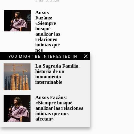
8 junio, 2026
Anxos
Fazáns:
«Siempre
busqué
analizar las
relaciones
íntimas que
nos
afectan»
YOU MIGHT BE INTERESTED IN
5 junio, 2026
La Sagrada Familia,
historia de un
El hijo de la
monumento
cómica, el
interminable
homenaje
de
Sacristán a
Anxos Fazáns:
Fernán
«Siempre busqué
Gómez
analizar las relaciones
28 mayo,
íntimas que nos
2026
afectan»