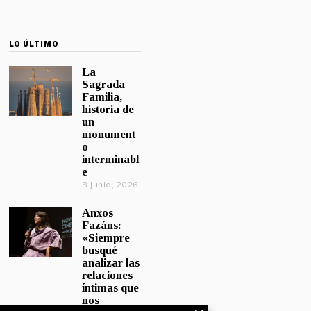
LO ÚLTIMO
La
Sagrada
Familia,
historia de
un
monument
o
interminabl
e
8 junio, 2026
Anxos
Fazáns:
«Siempre
busqué
analizar las
relaciones
íntimas que
nos