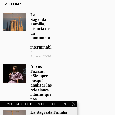
LO ÚLTIMO
La
Sagrada
Familia,
historia de
un
monument
o
interminabl
e
8 junio, 2026
Anxos
Fazáns:
«Siempre
busqué
analizar las
relaciones
íntimas que
nos
afectan»
YOU MIGHT BE INTERESTED IN
5 junio, 2026
La Sagrada Familia,