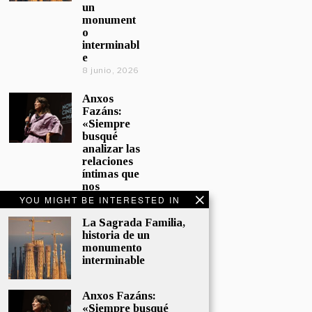
un
monument
o
interminabl
e
8 junio, 2026
Anxos
Fazáns:
«Siempre
busqué
analizar las
relaciones
íntimas que
nos
afectan»
YOU MIGHT BE INTERESTED IN
5 junio, 2026
La Sagrada Familia,
historia de un
El hijo de la
monumento
cómica, el
interminable
homenaje
de
Sacristán a
Anxos Fazáns:
Fernán
«Siempre busqué