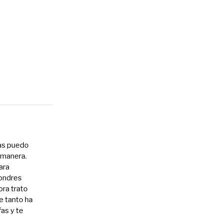
las puedo
a manera.
ara
Londres
ora trato
e tanto ha
as y te