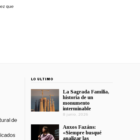
vez que
LO ÚLTIMO
La Sagrada Familia,
historia de un
monumento
interminable
8 junio, 2026
tural de
Anxos Fazáns:
«Siempre busqué
licados
analizar las