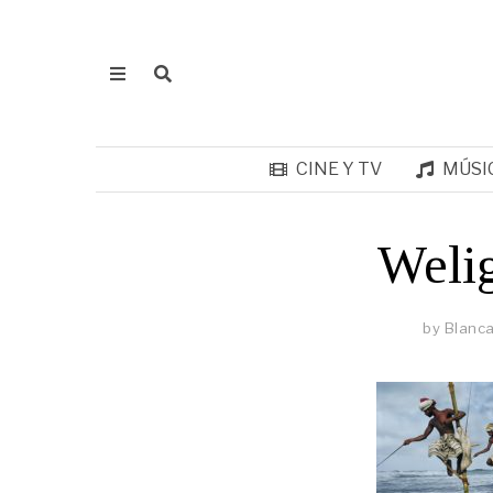
CINE Y TV
MÚSI
Welig
by
Blanca