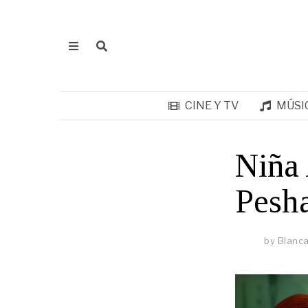
CINE Y TV
MÚSI
Niña 
Pesha
by
Blanca