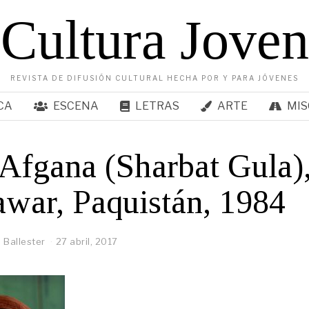
Cultura Joven
REVISTA DE DIFUSIÓN CULTURAL HECHA POR Y PARA JÓVENES
CA
ESCENA
LETRAS
ARTE
MIS
Afgana (Sharbat Gula)
war, Paquistán, 1984
 Ballester
27 abril, 2017