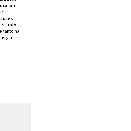
a manera.
ara
Londres
ora trato
e tanto ha
as y te