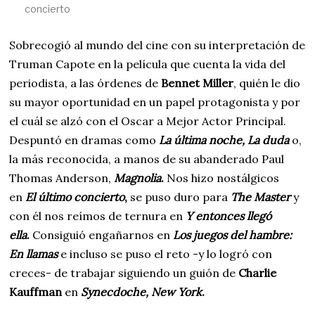
concierto
Sobrecogió al mundo del cine con su interpretación de
Truman Capote en la película que cuenta la vida del
periodista, a las órdenes de
Bennet Miller
, quién le dio
su mayor oportunidad en un papel protagonista y por
el cuál se alzó con el Oscar a Mejor Actor Principal.
Despuntó en dramas como
La última noche,
La duda
o,
la más reconocida, a manos de su abanderado Paul
Thomas Anderson,
Magnolia
.
Nos hizo nostálgicos
en
El último concierto
,
se puso duro para
The Master
y
con él nos reímos de ternura en
Y entonces llegó
ella
.
Consiguió engañarnos en
Los juegos del hambre:
En llamas
e incluso se puso el reto -y lo logró con
creces- de trabajar siguiendo un guión de
Charlie
Kauffman
en
Synecdoche, New York
.