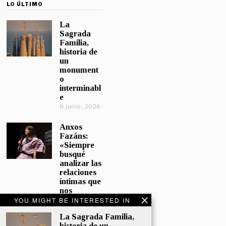
LO ÚLTIMO
La
Sagrada
Familia,
historia de
un
monument
o
interminabl
e
8 junio, 2026
Anxos
Fazáns:
«Siempre
busqué
analizar las
relaciones
íntimas que
nos
afectan»
YOU MIGHT BE INTERESTED IN
5 junio, 2026
La Sagrada Familia,
historia de un