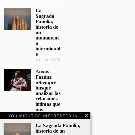
La
Sagrada
Familia,
historia de
un
monument
o
interminabl
e
8 junio, 2026
Anxos
Fazáns:
«Siempre
busqué
analizar las
relaciones
íntimas que
nos
afectan»
YOU MIGHT BE INTERESTED IN
5 junio, 2026
La Sagrada Familia,
historia de un
El hijo de la