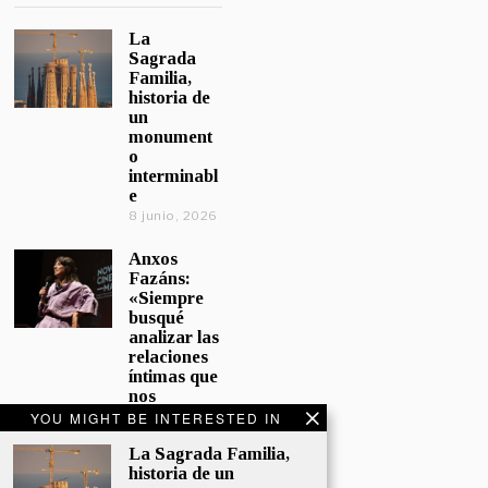
La
Sagrada
Familia,
historia de
un
monument
o
interminabl
e
8 junio, 2026
Anxos
Fazáns:
«Siempre
busqué
analizar las
relaciones
íntimas que
nos
afectan»
YOU MIGHT BE INTERESTED IN
5 junio, 2026
La Sagrada Familia,
historia de un
El hijo de la