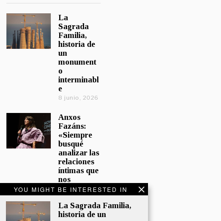
La
Sagrada
Familia,
historia de
un
monument
o
interminabl
e
8 junio, 2026
Anxos
Fazáns:
«Siempre
busqué
analizar las
relaciones
íntimas que
nos
afectan»
YOU MIGHT BE INTERESTED IN
5 junio, 2026
La Sagrada Familia,
historia de un
El hijo de la