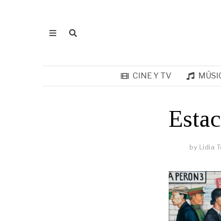
CINE Y TV
MÚSI
Estac
by
Lidia 