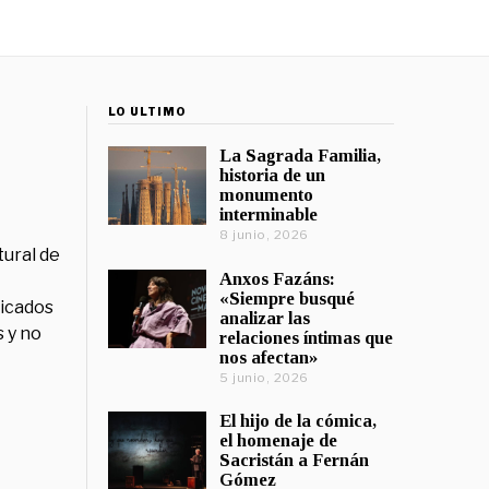
LO ÚLTIMO
La Sagrada Familia,
historia de un
monumento
interminable
8 junio, 2026
tural de
Anxos Fazáns:
«Siempre busqué
licados
analizar las
 y no
relaciones íntimas que
nos afectan»
5 junio, 2026
El hijo de la cómica,
el homenaje de
Sacristán a Fernán
Gómez