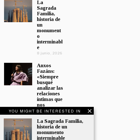
La
Sagrada
Familia,
historia de
un
monument
o
interminabl
e
8 junio, 2026
Anxos
Fazáns:
«Siempre
busqué
analizar las
relaciones
íntimas que
nos
afectan»
YOU MIGHT BE INTERESTED IN
5 junio, 2026
La Sagrada Familia,
historia de un
El hijo de la
monumento
cómica, el
interminable
homenaje