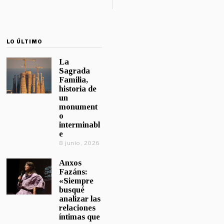
LO ÚLTIMO
La
Sagrada
Familia,
historia de
un
monument
o
interminabl
e
8 junio, 2026
Anxos
Fazáns:
«Siempre
busqué
analizar las
relaciones
íntimas que