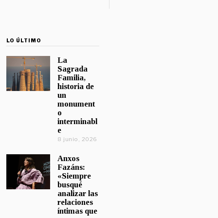
LO ÚLTIMO
La
Sagrada
Familia,
historia de
un
monument
o
interminabl
e
8 junio, 2026
Anxos
Fazáns:
«Siempre
busqué
analizar las
relaciones
íntimas que