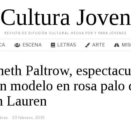
Cultura Joven
REVISTA DE DIFUSIÓN CULTURAL HECHA POR Y PARA JÓVENES
CA
ESCENA
LETRAS
ARTE
MIS
th Paltrow, espectacu
n modelo en rosa palo 
h Lauren
érez
23 febrero, 2015