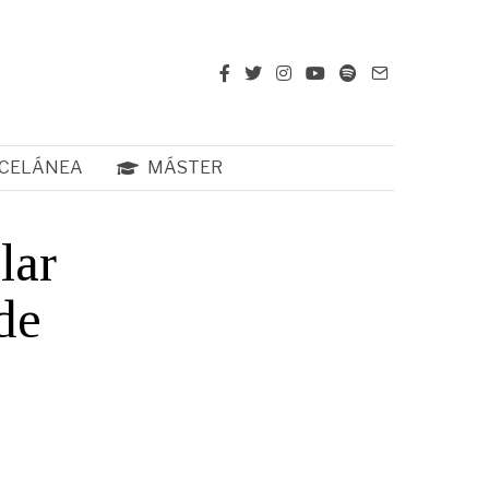
CELÁNEA
MÁSTER
lar
de