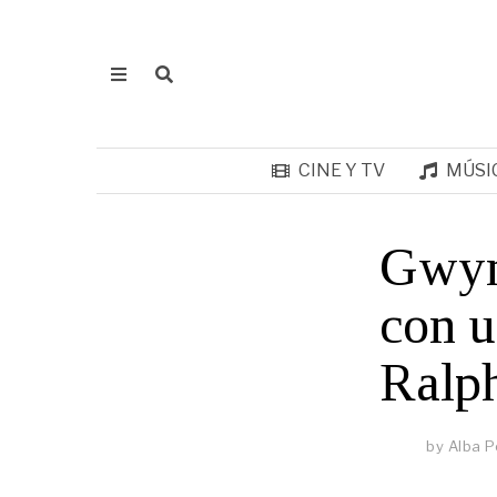
CINE Y TV
MÚSI
Gwyne
con u
Ralp
by
Alba P