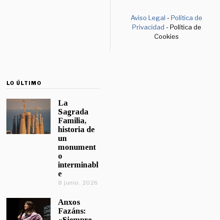
Aviso Legal
-
Política de
Privacidad
- Política de
Cookies
LO ÚLTIMO
La
Sagrada
Familia,
historia de
un
monument
o
interminabl
e
8 junio, 2026
Anxos
Fazáns:
«Siempre