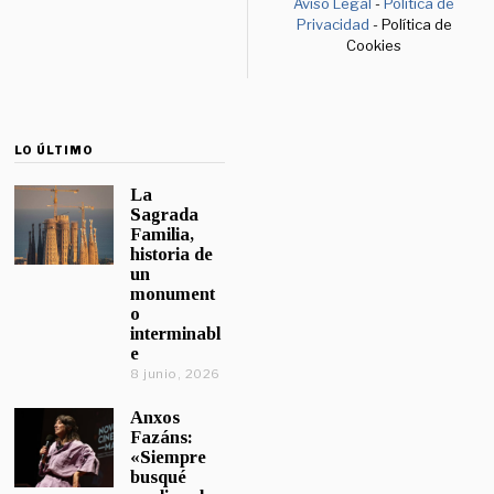
Aviso Legal
-
Política de
Privacidad
- Política de
Cookies
LO ÚLTIMO
La
Sagrada
Familia,
historia de
un
monument
o
interminabl
e
8 junio, 2026
Anxos
Fazáns:
«Siempre
busqué