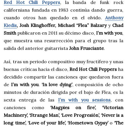
Red Hot Chili Peppers
, la banda de funk rock
californiana fundada en 1983 continúa dando guerra,
cuando otros han quedado en el olvido.
Anthony
Kiedis
, Josh Klinghoffer, Michael “Flea” Balzary
y
Chad
Smith
publicaron en 2011 su décimo disco,
I’m with you
,
que muestra una resurrección para el grupo tras la
salida del anterior guitarrista
John Frusciante
.
Así, tras un periodo compositivo muy fructífero y unas
buenas críticas hacia el disco,
Red Hot Chili Peppers
ha
decidido compartir las canciones que quedaron fuera
de
I’m with you
.
‘In love dying’
, composición de ocho
minutos de duración dirigida por el bajo de Flea, es la
sexta entrega de las
I’m with you sessions
, con
canciones como
‘
Magpies on fire’, ‘Victorian
Machinery’, ‘Strange Man’, ‘Love Progresión’, ‘Never is a
long time’, ‘Love of your life’, ‘Hometown Gypsy’
o
‘The