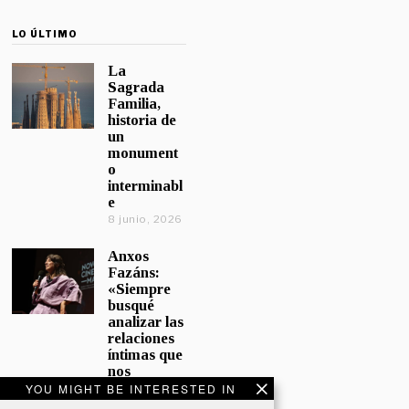
LO ÚLTIMO
La
Sagrada
Familia,
historia de
un
monument
o
interminabl
e
8 junio, 2026
Anxos
Fazáns:
«Siempre
busqué
analizar las
relaciones
íntimas que
nos
afectan»
YOU MIGHT BE INTERESTED IN
5 junio, 2026