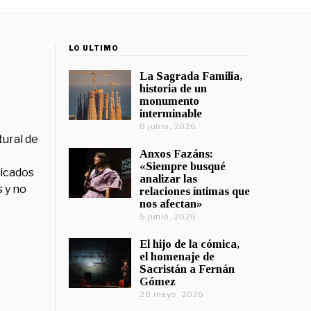
LO ÚLTIMO
La Sagrada Familia,
historia de un
monumento
interminable
8 junio, 2026
tural de
Anxos Fazáns:
«Siempre busqué
licados
analizar las
 y no
relaciones íntimas que
nos afectan»
5 junio, 2026
El hijo de la cómica,
el homenaje de
Sacristán a Fernán
Gómez
28 mayo, 2026