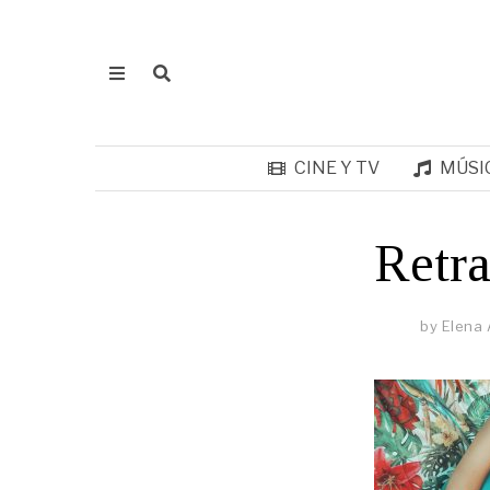
CINE Y TV
MÚSI
Retra
by
Elena 