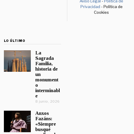
Aviso Legal
-
Política de
Privacidad
- Política de
Cookies
LO ÚLTIMO
La
Sagrada
Familia,
historia de
un
monument
o
interminabl
e
8 junio, 2026
Anxos
Fazáns:
«Siempre
busqué