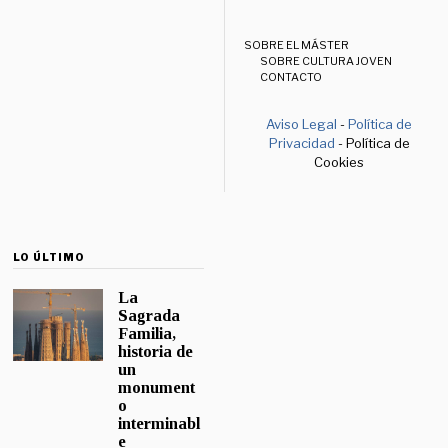
SOBRE EL MÁSTER
SOBRE CULTURA JOVEN
CONTACTO
Aviso Legal
-
Política de
Privacidad
- Política de
Cookies
LO ÚLTIMO
La
Sagrada
Familia,
historia de
un
monument
o
interminabl
e