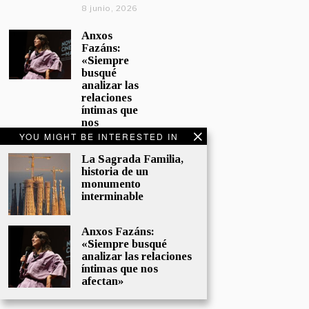
8 junio, 2026
Anxos
Fazáns:
«Siempre
busqué
analizar las
relaciones
íntimas que
nos
afectan»
YOU MIGHT BE INTERESTED IN
5 junio, 2026
La Sagrada Familia,
historia de un
El hijo de la
monumento
cómica, el
interminable
homenaje
de
Sacristán a
Anxos Fazáns:
Fernán
«Siempre busqué
Gómez
analizar las relaciones
28 mayo,
íntimas que nos
2026
afectan»