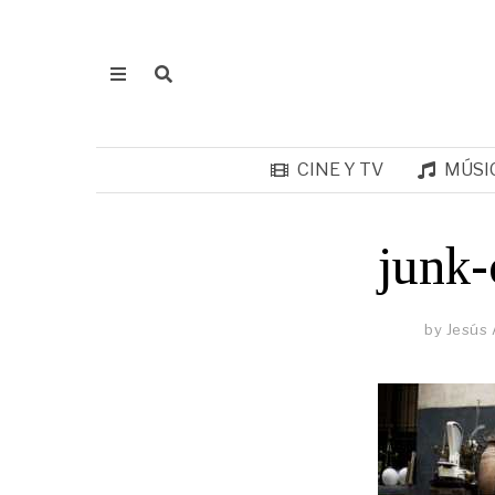
CINE Y TV
MÚSI
junk
by
Jesús