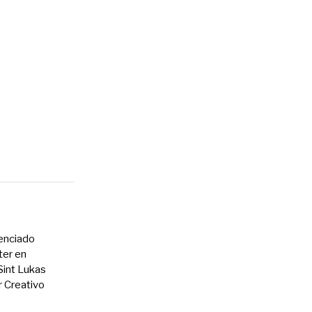
cenciado
ter en
int Lukas
r Creativo