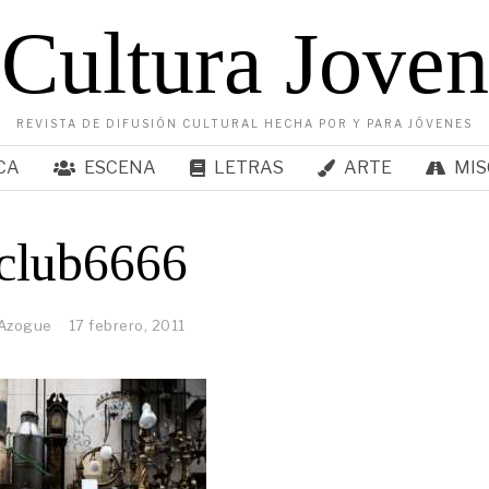
Cultura Joven
REVISTA DE DIFUSIÓN CULTURAL HECHA POR Y PARA JÓVENES
CA
ESCENA
LETRAS
ARTE
MIS
-club6666
 Azogue
17 febrero, 2011