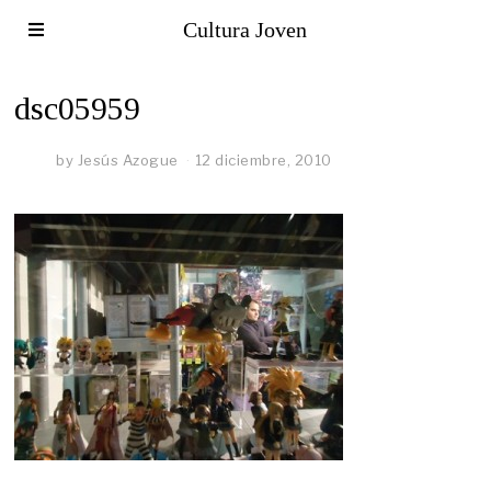
Cultura Joven
dsc05959
by
Jesús Azogue
12 diciembre, 2010