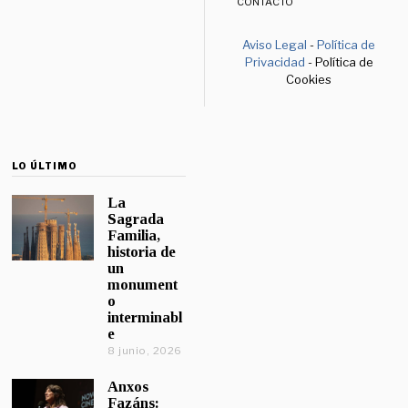
CONTACTO
Aviso Legal
-
Política de
Privacidad
- Política de
Cookies
LO ÚLTIMO
La
Sagrada
Familia,
historia de
un
monument
o
interminabl
e
8 junio, 2026
Anxos
Fazáns: