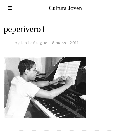
Cultura Joven
peperivero1
by
Jesús Azogue
8 marzo, 2011