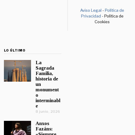
Aviso Legal
-
Política de
Privacidad
- Política de
Cookies
LO ÚLTIMO
La
Sagrada
Familia,
historia de
un
monument
o
interminabl
e
8 junio, 2026
Anxos
Fazáns:
«Siempre