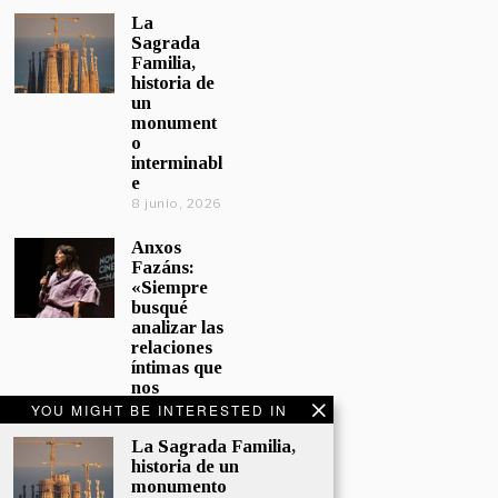
La
Sagrada
Familia,
historia de
un
monument
o
interminabl
e
8 junio, 2026
Anxos
Fazáns:
«Siempre
busqué
analizar las
relaciones
íntimas que
nos
afectan»
YOU MIGHT BE INTERESTED IN
5 junio, 2026
La Sagrada Familia,
historia de un
El hijo de la
monumento
cómica, el